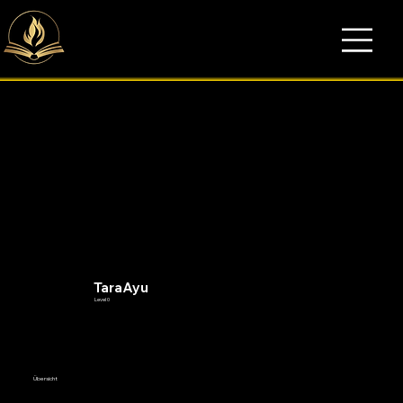
TaraAyu
Level 0
Übersicht