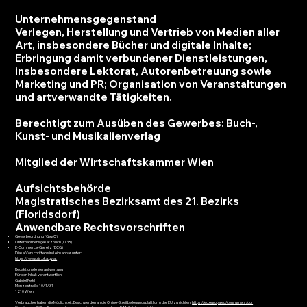
Unternehmensgegenstand
Verlegen, Herstellung und Vertrieb von Medien aller
Art, insbesondere Bücher und digitale Inhalte;
Erbringung damit verbundener Dienstleistungen,
insbesondere Lektorat, Autorenbetreuung sowie
Marketing und PR; Organisation von Veranstaltungen
und artverwandte Tätigkeiten.
Berechtigt zum Ausüben des Gewerbes: Buch-,
Kunst- und Musikalienverlag
Mitglied der Wirtschaftskammer Wien
Aufsichtsbehörde
Magistratisches Bezirksamt des 21. Bezirks
(Floridsdorf)
Anwendbare Rechtsvorschriften
Gewerbeordnung (GewO)
Unternehmensgesetzbuch (UGB)
E-Commerce-Gesetz (ECG)
Diese Vorschriften sind einsehbar unter:
https://www.ris.bka.gv.at
Redaktionelle Verantwortung
Für den Inhalt verantwortlich:
Gabriel Reikl
Menzelstraße 10/1/31
1210 Wien
Verbraucher haben die Möglichkeit, Beschwerden an die Online-Streitbeilegungsplattform der EU zu richten:
https://ec.europa.eu/consumers/odr